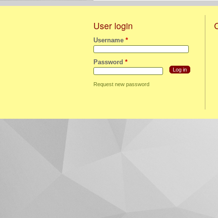
User login
Username
*
Password
*
Request new password