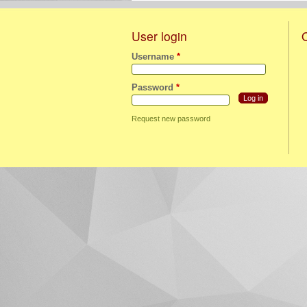
User login
Username
*
Password
*
Request new password