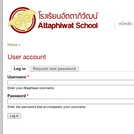
Ju
Main menu
หน้าหลัก
Home
›
You are here
User account
Primary tabs
Log in
Request new password
(active tab)
Username
*
Enter your Attaphiwat username.
Password
*
Enter the password that accompanies your username.