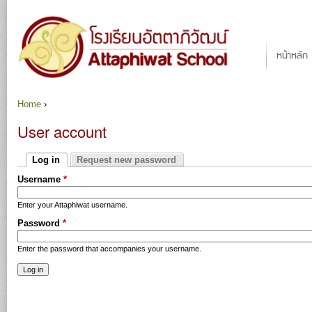
Ju
Main menu
หน้าหลัก
Home
›
You are here
User account
Primary tabs
Log in
Request new password
(active tab)
Username
*
Enter your Attaphiwat username.
Password
*
Enter the password that accompanies your username.