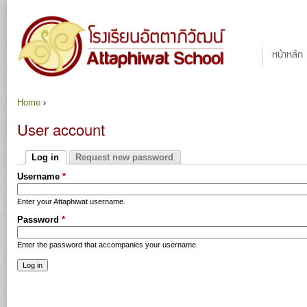
Ju
Main menu
หน้าหลัก
Home
›
You are here
User account
Primary tabs
Log in
Request new password
(active tab)
Username
*
Enter your Attaphiwat username.
Password
*
Enter the password that accompanies your username.