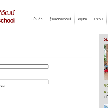
Jump to navigation
Main menu
หน้าหลัก
รู้จักอัตตาภิวัฒน์
อนุบาล
ประถม
Ga
กิ
name.
ฉว
»
F