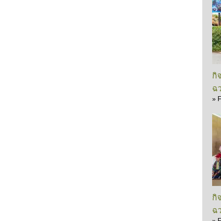
กิ
ฉว
»
F
กิ
ฉว
»
F