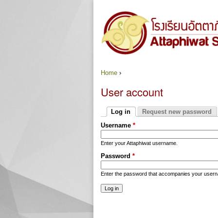
Home
›
You are here
User account
Primary tabs
Log in
Request new password
(active tab)
Username
*
Enter your Attaphiwat username.
Password
*
Enter the password that accompanies your user