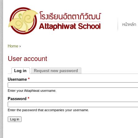
Ju
Main menu
หน้าหลัก
Home
›
You are here
User account
Primary tabs
Log in
Request new password
(active tab)
Username
*
Enter your Attaphiwat username.
Password
*
Enter the password that accompanies your username.