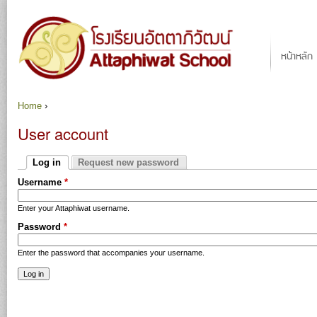
Ju
Main menu
หน้าหลัก
Home
›
You are here
User account
Primary tabs
Log in
Request new password
(active tab)
Username
*
Enter your Attaphiwat username.
Password
*
Enter the password that accompanies your username.