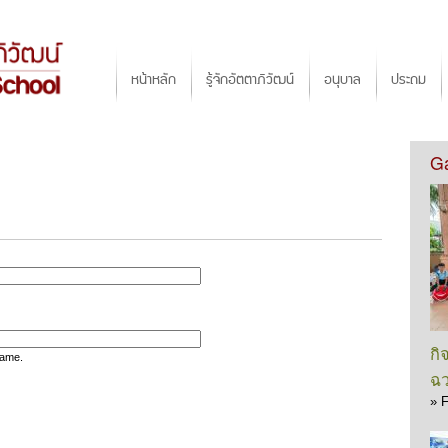
Jump to navigation
Main menu
หน้าหลัก
รู้จักอัตตาภิวัฒน์
อนุบาล
ประถม
Ga
กิ
name.
ฉว
»
F