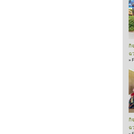
กิ
ฉว
»
F
กิ
ฉว
»
F