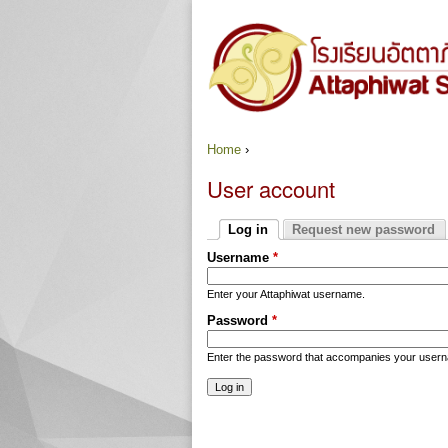
Home
›
You are here
User account
Primary tabs
Log in
Request new password
(active tab)
Username
*
Enter your Attaphiwat username.
Password
*
Enter the password that accompanies your user