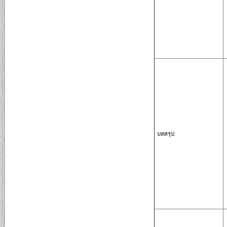
บทสรุป