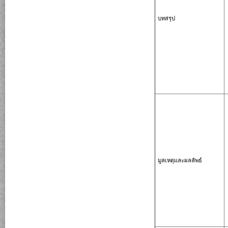
บทสรุป
มูลเหตุและผลลัพธ์